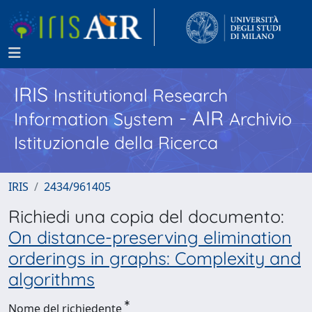
IRIS
Institutional Research
- AIR
Information System
Archivio
Istituzionale della Ricerca
IRIS
2434/961405
Richiedi una copia del documento:
On distance-preserving elimination
orderings in graphs: Complexity and
algorithms
Nome del richiedente