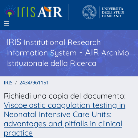
IRIS
Institutional Research
- AIR
Information System
Archivio
Istituzionale della Ricerca
IRIS
2434/961151
Richiedi una copia del documento:
Viscoelastic coagulation testing in
Neonatal Intensive Care Units:
advantages and pitfalls in clinical
practice