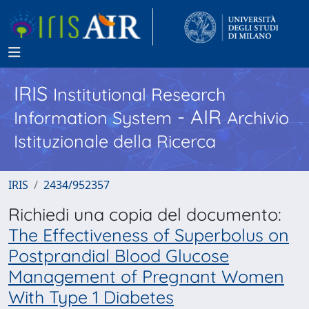
IRIS
Institutional Research
- AIR
Information System
Archivio
Istituzionale della Ricerca
IRIS
2434/952357
Richiedi una copia del documento:
The Effectiveness of Superbolus on
Postprandial Blood Glucose
Management of Pregnant Women
With Type 1 Diabetes