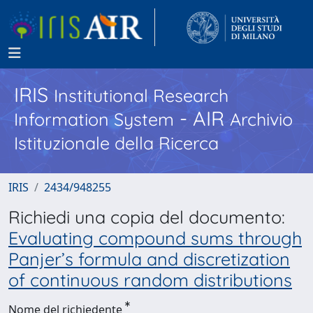
IRIS
Institutional Research
- AIR
Information System
Archivio
Istituzionale della Ricerca
IRIS
2434/948255
Richiedi una copia del documento:
Evaluating compound sums through
Panjer’s formula and discretization
of continuous random distributions
Nome del richiedente