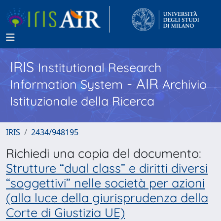
IRIS
Institutional Research
- AIR
Information System
Archivio
Istituzionale della Ricerca
IRIS
2434/948195
Richiedi una copia del documento:
Strutture “dual class” e diritti diversi
“soggettivi” nelle società per azioni
(alla luce della giurisprudenza della
Corte di Giustizia UE)