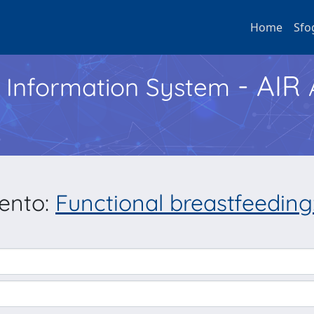
Home
Sfo
- AIR
h Information System
mento:
Functional breastfeeding: