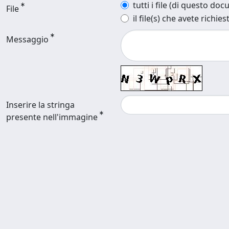
tutti i file (di questo do
File
il file(s) che avete richies
Messaggio
Inserire la stringa
presente nell'immagine