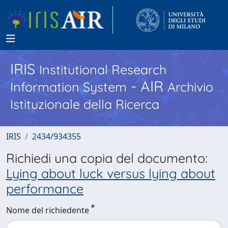
IRIS
Institutional Research
- AIR
Information System
Archivio
Istituzionale della Ricerca
IRIS
2434/934355
Richiedi una copia del documento:
Lying about luck versus lying about
performance
Nome del richiedente