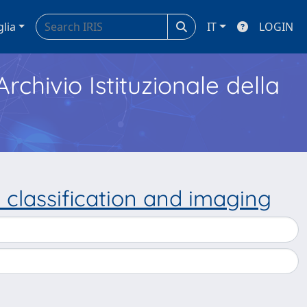
glia
IT
LOGIN
Archivio Istituzionale della
: classification and imaging