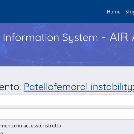
Home
Sfo
- AIR
h Information System
mento:
Patellofemoral instability
cumento) in accesso ristretto
to