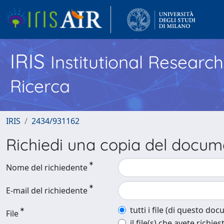
IRIS
Institutional Researc
Ricerca
IRIS
2434/931162
Richiedi una copia del docu
Nome del richiedente
E-mail del richiedente
tutti i file (di questo do
File
il file(s) che avete richies