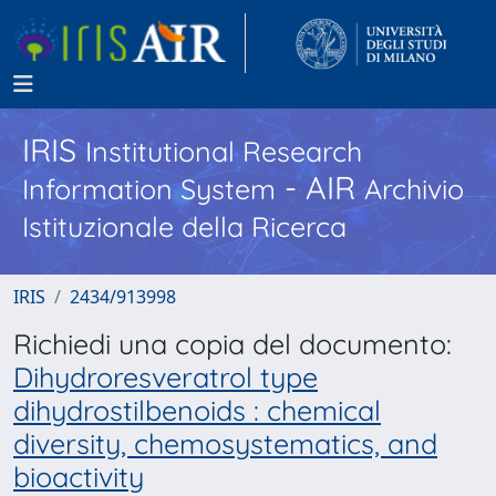
IRIS
Institutional Research
- AIR
Information System
Archivio
Istituzionale della Ricerca
IRIS
2434/913998
Richiedi una copia del documento:
Dihydroresveratrol type
dihydrostilbenoids : chemical
diversity, chemosystematics, and
bioactivity