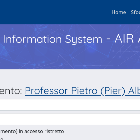
Home
Sfo
- AIR
h Information System
mento:
Professor Pietro (Pier) A
cumento) in accesso ristretto
to