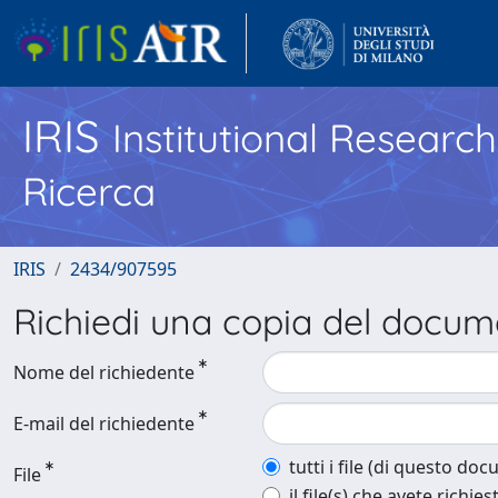
IRIS
Institutional Researc
Ricerca
IRIS
2434/907595
Richiedi una copia del docu
Nome del richiedente
E-mail del richiedente
tutti i file (di questo do
File
il file(s) che avete richies