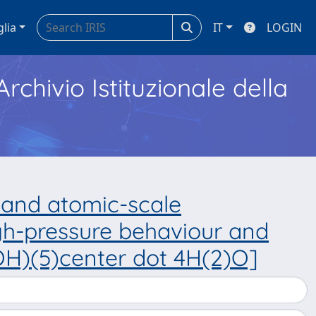
glia
IT
LOGIN
Archivio Istituzionale della
 and atomic-scale
gh-pressure behaviour and
OH)(5)center dot 4H(2)O]