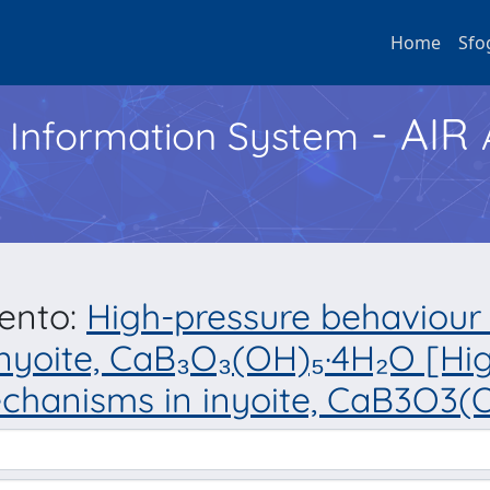
Home
Sfo
- AIR
h Information System
mento:
High-pressure behaviour
nyoite, CaB₃O₃(OH)₅·4H₂O [Hi
chanisms in inyoite, CaB3O3(