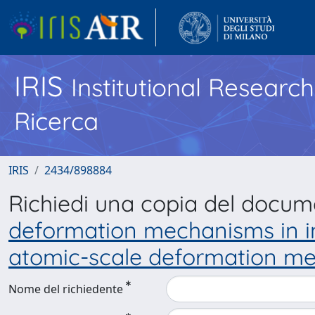
IRIS
Institutional Researc
Ricerca
IRIS
2434/898884
Richiedi una copia del docu
deformation mechanisms in i
atomic-scale deformation me
Nome del richiedente