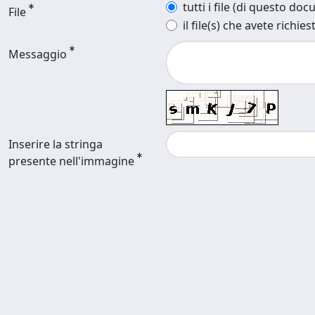
tutti i file (di questo do
File
il file(s) che avete richies
Messaggio
Inserire la stringa
presente nell'immagine