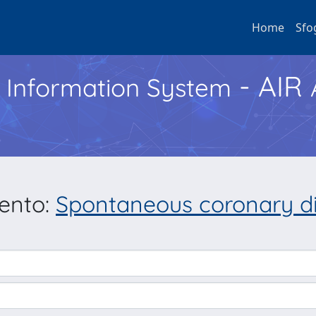
Home
Sfo
- AIR
h Information System
mento:
Spontaneous coronary dis