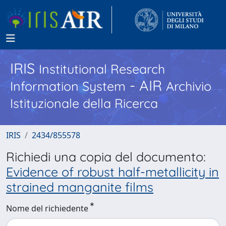
IRIS
Institutional Research
- AIR
Information System
Archivio
Istituzionale della Ricerca
IRIS
2434/855578
Richiedi una copia del documento:
Evidence of robust half-metallicity in
strained manganite films
Nome del richiedente