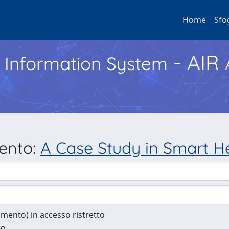
Home
Sfo
- AIR
h Information System
mento:
A Case Study in Smart H
cumento) in accesso ristretto
to