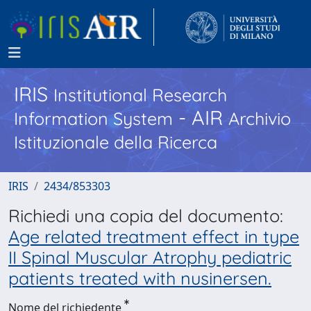
IRIS
Institutional Research
- AIR
Information System
Archivio
Istituzionale della Ricerca
IRIS
2434/853303
Richiedi una copia del documento:
Age related treatment effect in type
II Spinal Muscular Atrophy pediatric
patients treated with nusinersen.
Nome del richiedente