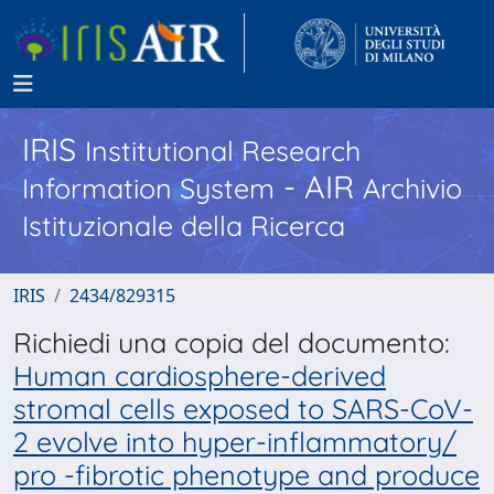
IRIS
Institutional Research
- AIR
Information System
Archivio
Istituzionale della Ricerca
IRIS
2434/829315
Richiedi una copia del documento:
Human cardiosphere-derived
stromal cells exposed to SARS-CoV-
2 evolve into hyper-inflammatory/
pro -fibrotic phenotype and produce