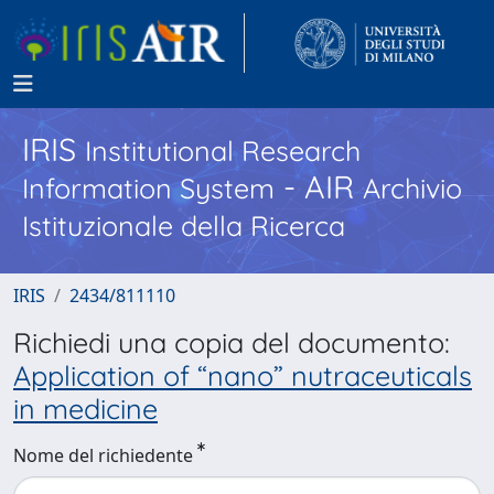
IRIS
Institutional Research
- AIR
Information System
Archivio
Istituzionale della Ricerca
IRIS
2434/811110
Richiedi una copia del documento:
Application of “nano” nutraceuticals
in medicine
Nome del richiedente