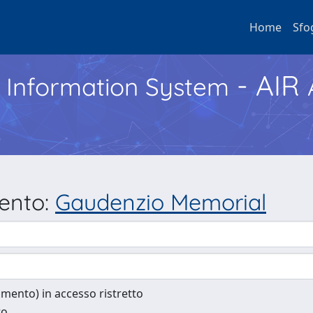
Home
Sfo
- AIR
h Information System
mento:
Gaudenzio Memorial
cumento) in accesso ristretto
to