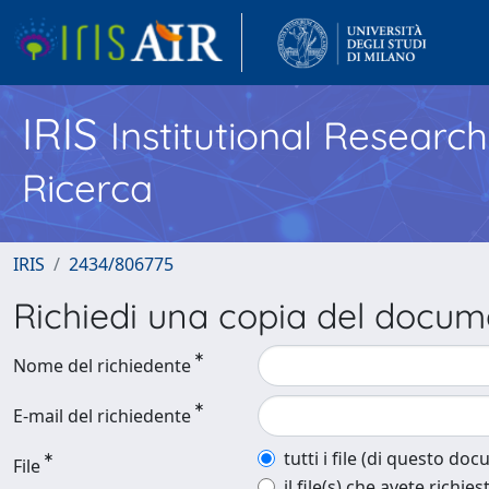
IRIS
Institutional Researc
Ricerca
IRIS
2434/806775
Richiedi una copia del docu
Nome del richiedente
E-mail del richiedente
tutti i file (di questo do
File
il file(s) che avete richies