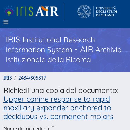
IRIS
Institutional Research
- AIR
Information System
Archivio
Istituzionale della Ricerca
IRIS
2434/805817
Richiedi una copia del documento:
Upper canine response to rapid
maxillary expander anchored to
deciduous vs. permanent molars
Nome del richiedente