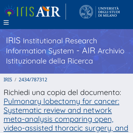
IRIS
Institutional Research
- AIR
Information System
Archivio
Istituzionale della Ricerca
IRIS
2434/787312
Richiedi una copia del documento:
Pulmonary lobectomy for cancer:
Systematic review and network
meta-analysis comparing open,
video-assisted thoracic surgery, and