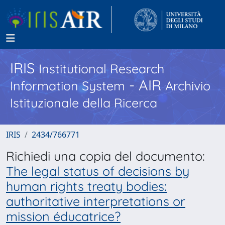
IRIS
Institutional Research
- AIR
Information System
Archivio
Istituzionale della Ricerca
IRIS
2434/766771
Richiedi una copia del documento:
The legal status of decisions by
human rights treaty bodies:
authoritative interpretations or
mission éducatrice?