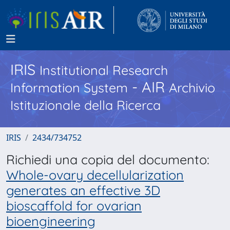
IRIS
Institutional Research
- AIR
Information System
Archivio
Istituzionale della Ricerca
IRIS
2434/734752
Richiedi una copia del documento:
Whole-ovary decellularization
generates an effective 3D
bioscaffold for ovarian
bioengineering