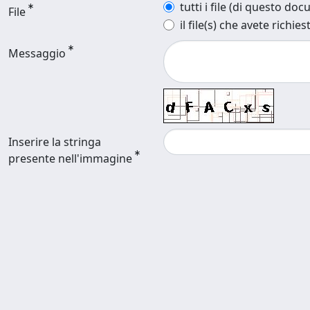
tutti i file (di questo do
File
il file(s) che avete richies
Messaggio
Inserire la stringa
presente nell'immagine