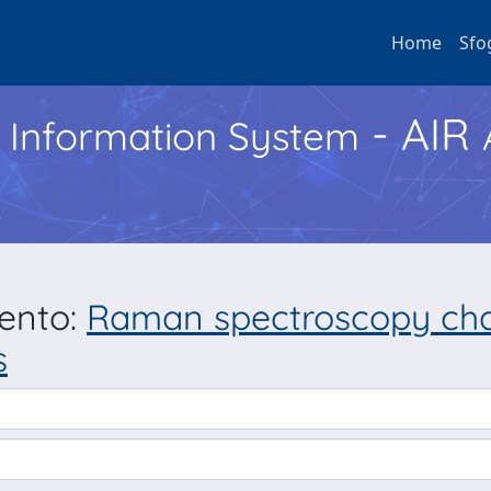
Home
Sfo
- AIR
h Information System
mento:
Raman spectroscopy char
s