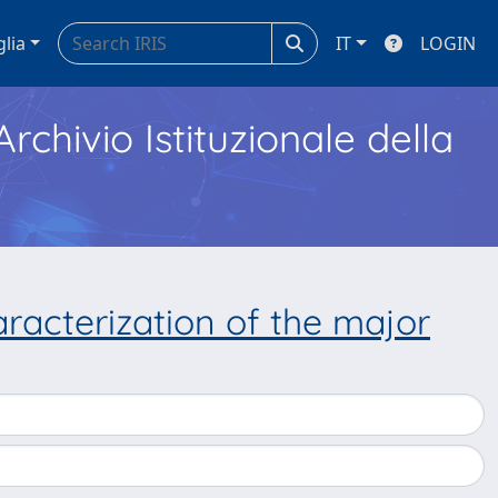
glia
IT
LOGIN
Archivio Istituzionale della
acterization of the major