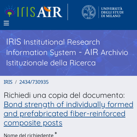
IRIS
Institutional Research
- AIR
Information System
Archivio
Istituzionale della Ricerca
IRIS
2434/730935
Richiedi una copia del documento:
Bond strength of individually formed
and prefabricated fiber-reinforced
composite posts
Nome del richiedente