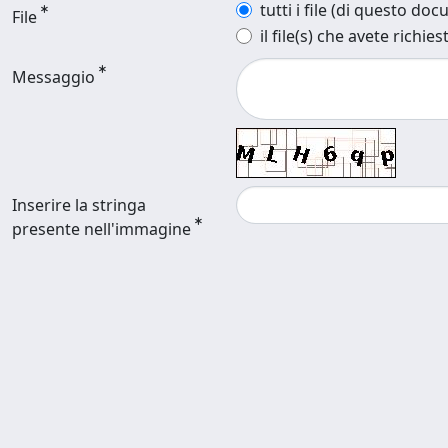
tutti i file (di questo do
File
il file(s) che avete richies
Messaggio
Inserire la stringa
presente nell'immagine