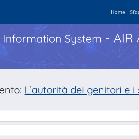
Home
Sfo
- AIR
h Information System
mento:
L’autorità dei genitori e i