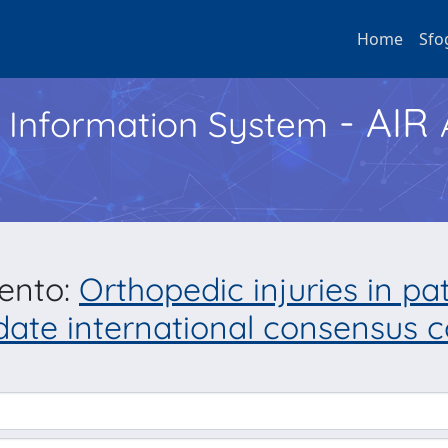
Home
Sfo
- AIR
h Information System
mento:
Orthopedic injuries in pat
pdate international consensus