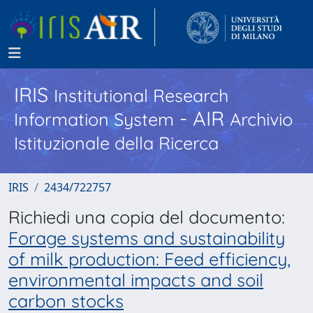
IRIS
Institutional Research
- AIR
Information System
Archivio
Istituzionale della Ricerca
IRIS
2434/722757
Richiedi una copia del documento:
Forage systems and sustainability
of milk production: Feed efficiency,
environmental impacts and soil
carbon stocks