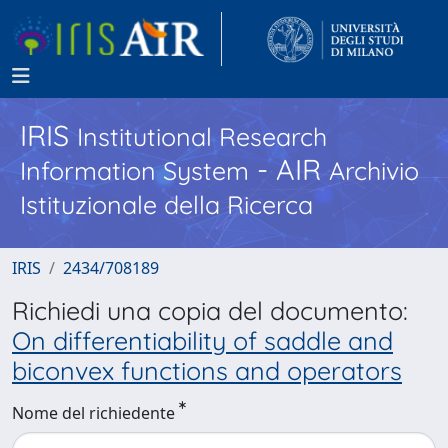
IRIS
Institutional Research
- AIR
Information System
Archivio
Istituzionale della Ricerca
IRIS
2434/708189
Richiedi una copia del documento:
On differentiability of saddle and
biconvex functions and operators
Nome del richiedente