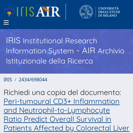
IRIS
Institutional Research
- AIR
Information System
Archivio
Istituzionale della Ricerca
IRIS
2434/698044
Richiedi una copia del documento:
Peri-tumoural CD3+ Inflammation
and Neutrophil-to-Lymphocyte
Ratio Predict Overall Survival in
Patients Affected by Colorectal Liver