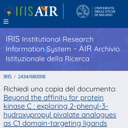
IRIS
Institutional Research
- AIR
Information System
Archivio
Istituzionale della Ricerca
IRIS
2434/680008
Richiedi una copia del documento:
Beyond the affinity for protein
kinase C : exploring 2-phenyl-3-
hydroxypropyl pivalate analogues
as C1 domain-targeting ligands