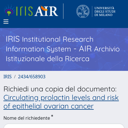
IRIS
Institutional Research
- AIR
Information System
Archivio
Istituzionale della Ricerca
IRIS
2434/658903
Richiedi una copia del documento:
Circulating prolactin levels and risk
of epithelial ovarian cancer
Nome del richiedente