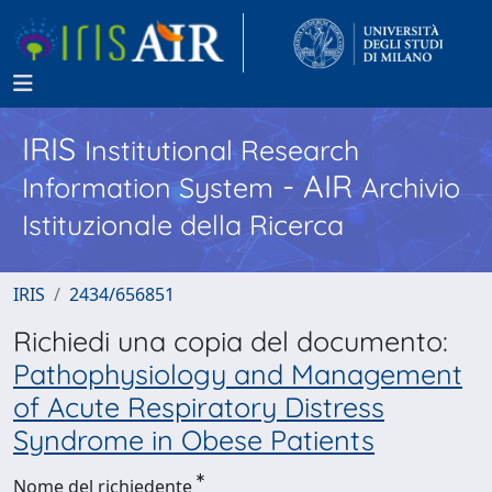
IRIS
Institutional Research
- AIR
Information System
Archivio
Istituzionale della Ricerca
IRIS
2434/656851
Richiedi una copia del documento:
Pathophysiology and Management
of Acute Respiratory Distress
Syndrome in Obese Patients
Nome del richiedente