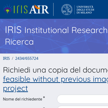
IRIS
Institutional Researc
Ricerca
IRIS
2434/655724
Richiedi una copia del docu
feasible without previous im
project
Nome del richiedente