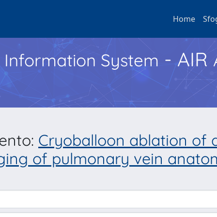
Home
Sfo
- AIR
h Information System
mento:
Cryoballoon ablation of atr
aging of pulmonary vein anatom