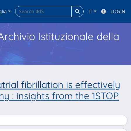
glia
IT
LOGIN
Archivio Istituzionale della
ial fibrillation is effectively
y : insights from the 1STOP