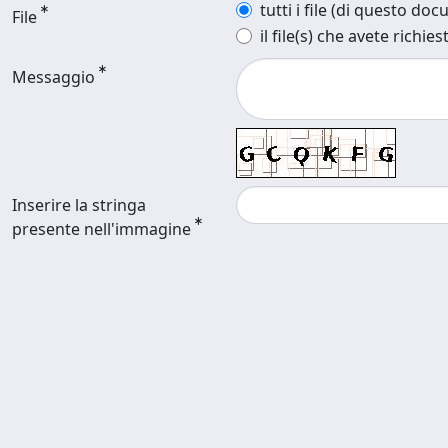
tutti i file (di questo do
File
il file(s) che avete richies
Messaggio
Inserire la stringa
presente nell'immagine