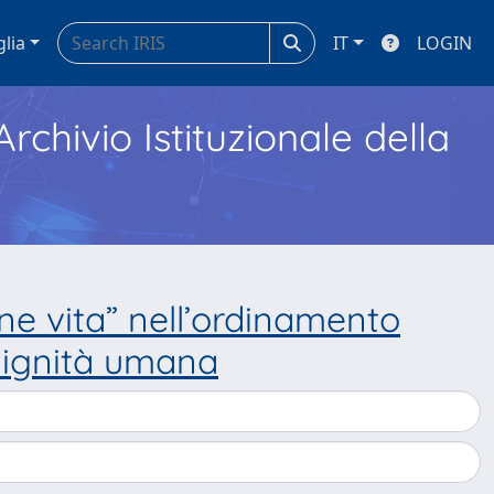
glia
IT
LOGIN
Archivio Istituzionale della
ne vita” nell’ordinamento
a dignità umana