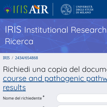
IRIS
Institutional Researc
Ricerca
IRIS
2434/654868
Richiedi una copia del docu
course and pathogenic path
results
Nome del richiedente