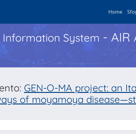
Home
Sfo
- AIR
h Information System
mento:
GEN-O-MA project: an Ita
ways of moyamoya disease—stu