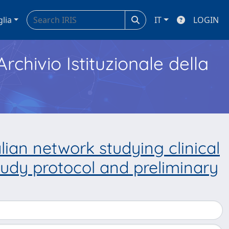
glia
IT
LOGIN
Archivio Istituzionale della
lian network studying clinical
dy protocol and preliminary