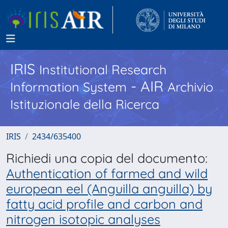
IRIS
Institutional Research
- AIR
Information System
Archivio
Istituzionale della Ricerca
IRIS
2434/635400
Richiedi una copia del documento:
Authentication of farmed and wild
european eel (Anguilla anguilla) by
fatty acid profile and carbon and
nitrogen isotopic analyses