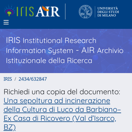
IRIS
Institutional Research
- AIR
Information System
Archivio
Istituzionale della Ricerca
IRIS
2434/632847
Richiedi una copia del documento:
Una sepoltura ad incinerazione
della Cultura di Luco da Barbiano–
Ex Casa di Ricovero (Val d’Isarco,
BZ)