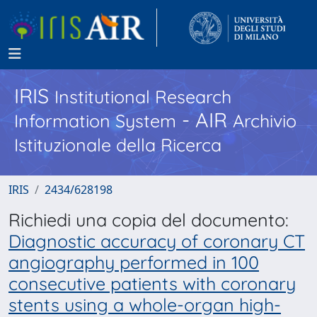
IRIS
Institutional Research
- AIR
Information System
Archivio
Istituzionale della Ricerca
IRIS
2434/628198
Richiedi una copia del documento:
Diagnostic accuracy of coronary CT
angiography performed in 100
consecutive patients with coronary
stents using a whole-organ high-