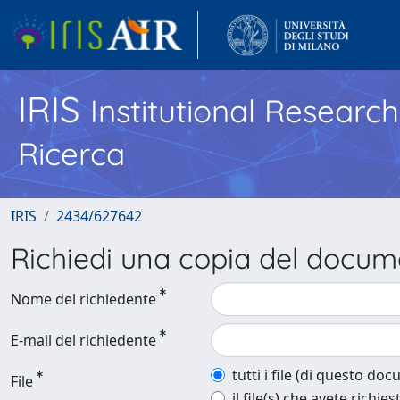
IRIS
Institutional Researc
Ricerca
IRIS
2434/627642
Richiedi una copia del docu
Nome del richiedente
E-mail del richiedente
tutti i file (di questo do
File
il file(s) che avete richies