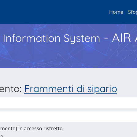
Home
Sfo
- AIR
h Information System
mento:
Frammenti di sipario
cumento) in accesso ristretto
to