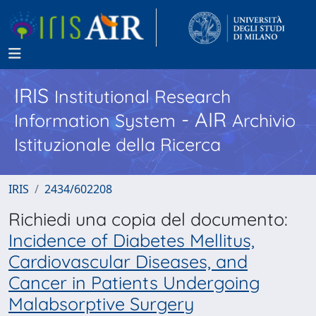
IRIS
Institutional Research
- AIR
Information System
Archivio
Istituzionale della Ricerca
IRIS
2434/602208
Richiedi una copia del documento:
Incidence of Diabetes Mellitus,
Cardiovascular Diseases, and
Cancer in Patients Undergoing
Malabsorptive Surgery