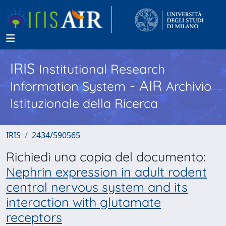
IRIS
Institutional Research
- AIR
Information System
Archivio
Istituzionale della Ricerca
IRIS
2434/590565
Richiedi una copia del documento:
Nephrin expression in adult rodent
central nervous system and its
interaction with glutamate
receptors