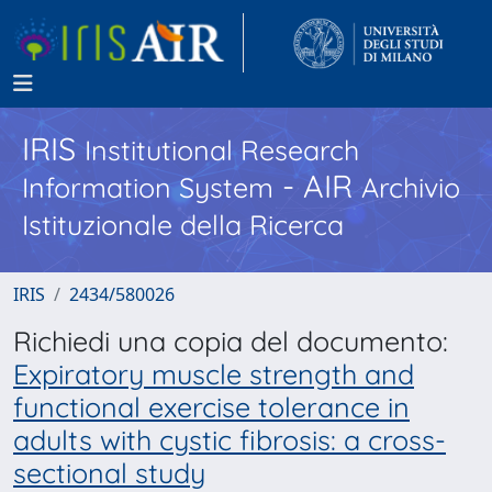
IRIS
Institutional Research
- AIR
Information System
Archivio
Istituzionale della Ricerca
IRIS
2434/580026
Richiedi una copia del documento:
Expiratory muscle strength and
functional exercise tolerance in
adults with cystic fibrosis: a cross-
sectional study