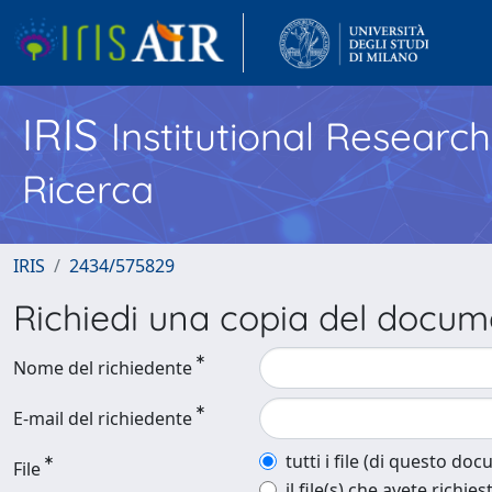
IRIS
Institutional Researc
Ricerca
IRIS
2434/575829
Richiedi una copia del docu
Nome del richiedente
E-mail del richiedente
tutti i file (di questo do
File
il file(s) che avete richies