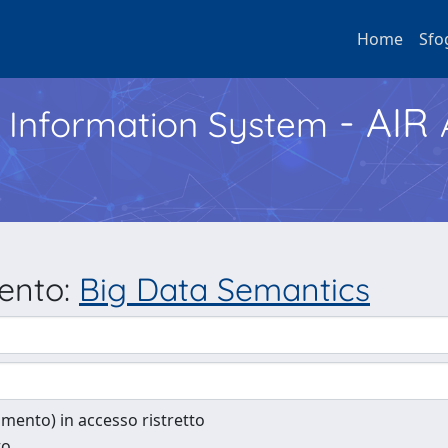
Home
Sfo
- AIR
h Information System
mento:
Big Data Semantics
cumento) in accesso ristretto
to