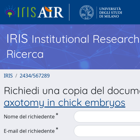
IRIS
Institutional Researc
Ricerca
IRIS
2434/567289
Richiedi una copia del docu
axotomy in chick embryos
Nome del richiedente
E-mail del richiedente