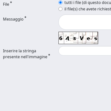
tutti i file (di questo do
File
il file(s) che avete richies
Messaggio
Inserire la stringa
presente nell'immagine