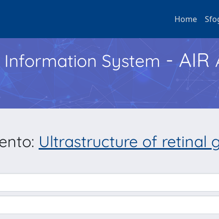
Home
Sfo
- AIR
h Information System
mento:
Ultrastructure of retinal 