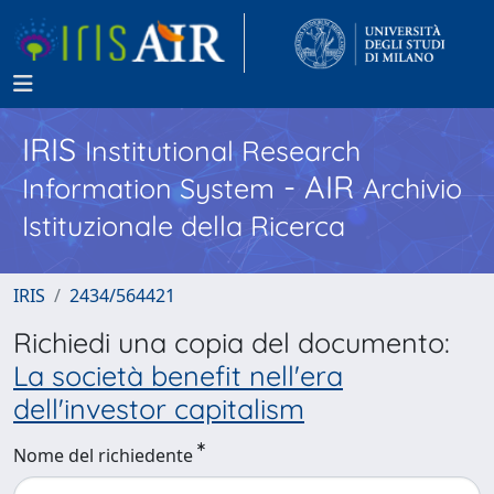
IRIS
Institutional Research
- AIR
Information System
Archivio
Istituzionale della Ricerca
IRIS
2434/564421
Richiedi una copia del documento:
La società benefit nell'era
dell'investor capitalism
Nome del richiedente