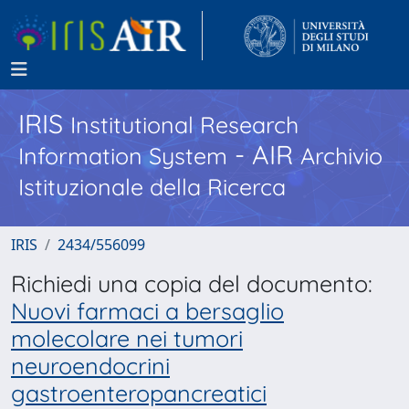
IRIS
Institutional Research
- AIR
Information System
Archivio
Istituzionale della Ricerca
IRIS
2434/556099
Richiedi una copia del documento:
Nuovi farmaci a bersaglio
molecolare nei tumori
neuroendocrini
gastroenteropancreatici