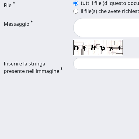
tutti i file (di questo do
File
il file(s) che avete richies
Messaggio
Inserire la stringa
presente nell'immagine