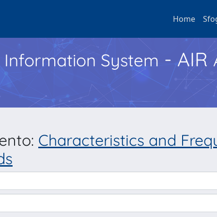
Home
Sfo
- AIR
h Information System
mento:
Characteristics and Freq
ds