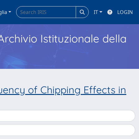
glia
IT
LOGIN
Archivio Istituzionale della
uency of Chipping Effects in