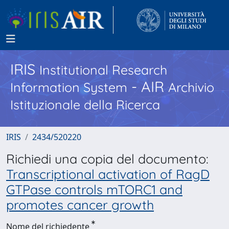
IRIS
Institutional Research
- AIR
Information System
Archivio
Istituzionale della Ricerca
IRIS
2434/520220
Richiedi una copia del documento:
Transcriptional activation of RagD
GTPase controls mTORC1 and
promotes cancer growth
Nome del richiedente