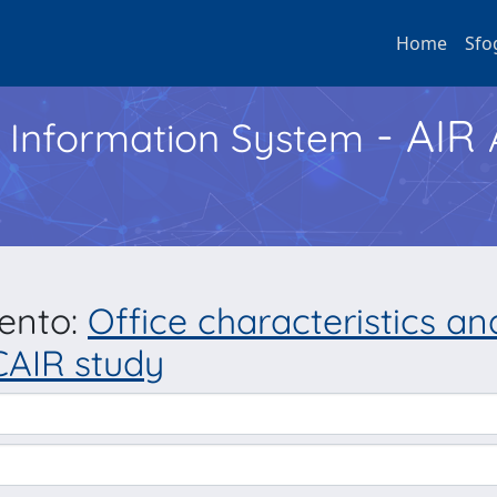
Home
Sfo
- AIR
h Information System
mento:
Office characteristics an
CAIR study