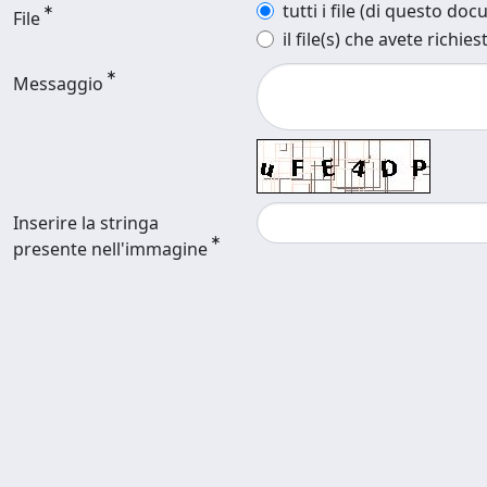
tutti i file (di questo do
File
il file(s) che avete richies
Messaggio
Inserire la stringa
presente nell'immagine