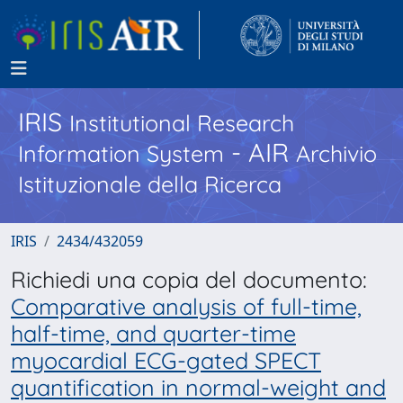
IRIS
Institutional Research
- AIR
Information System
Archivio
Istituzionale della Ricerca
IRIS
2434/432059
Richiedi una copia del documento:
Comparative analysis of full-time,
half-time, and quarter-time
myocardial ECG-gated SPECT
quantification in normal-weight and